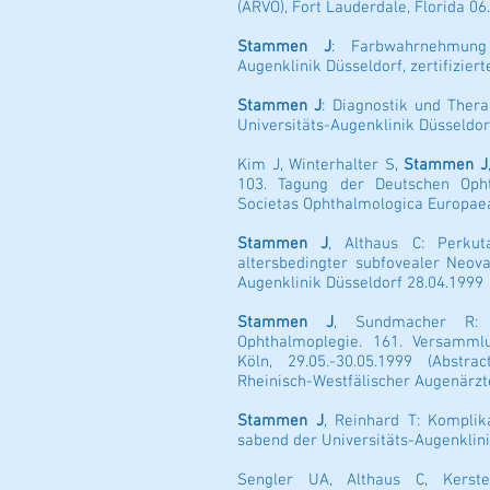
(ARVO), Fort Lauderdale, Florida 06
Stammen J
: Farbwahrnehmung 
Augenklinik Düsseldorf, zertifizier
Stammen J
: Diagnostik und Thera
Universitäts-Augenklinik Düsseldor
Kim J, Winterhalter S,
Stammen J
103. Tagung der Deutschen Opht
Societas Ophthalmologica Europaea,
Stammen J
, Althaus C: Perkut
altersbedingter subfovealer Neova
Augenklinik Düsseldorf 28.04.1999
Stammen J
, Sundmacher R: I
Ophthalmoplegie. 161. Versammlu
Köln, 29.05.-30.05.1999 (Abstr
Rheinisch-Westfälischer Augenärzt
Stammen J
, Reinhard T: Komplika
sabend der Universitäts-Augenklini
Sengler UA, Althaus C, Kers