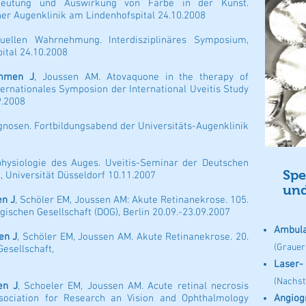
eutung und Auswirkung von Farbe in der Kunst.
ner Augenklinik am Lindenhofspital 24.10.2008
suellen Wahrnehmung. Interdisziplinäres Symposium,
ital 24.10.2008
mmen J
, Joussen AM. Atovaquone in the therapy of
nternationales Symposion der International Uveitis Study
9.2008
iagnosen. Fortbildungsabend der Universitäts-Augenklinik
hysiologie des Auges. Uveitis-Seminar der Deutschen
Spe
., Universität Düsseldorf 10.11.2007
und
n J
, Schöler EM, Joussen AM: Akute Retinanekrose. 105.
schen Gesellschaft (DOG), Berlin 20.09.-23.09.2007
Ambula
en J
, Schöler EM, Joussen AM. Akute Retinanekrose. 20.
(Grauer
esellschaft,
Laser- 
(Nachst
n J
, Schoeler EM, Joussen AM. Acute retinal necrosis
ociation for Research an Vision and Ophthalmology
Angiog