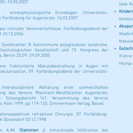
.05.-10.05.2007
(diab. 
Kinder
- sinnesphysiologische Grundlagen. Universitäts-
te Fortbildung für Augenärzte. 16.03.2007
(Amblyo
Akupun
pie retinaler Venenverschlüsse. Fortbildungsabend der
f 25.10.2006
(Kopfsc
Makulad
, Sundmacher R. Autoimmune polyglandular syndrome.
Gutach
halmologischen Gesellschaft und 15. Kongress der
 Berlin 25.09.-29.09.2005
(Führer
Hochgra
ane fraktionierte Makulabestrahlung in Augen mit
skularisation. 59. Fortbildungsabend der Universitäts-
nterdisziplinäre Abklärung einer schmerzhaften
ng des Vereins Rheinisch-Westfälischer Augenärzte,
act: Sitzungsbericht 161. Versammlung des Vereins
e, Köln 1999, pp 119-120, Zimmermann-Verlag, Balve)
tionsspektrum refraktiver Chirurgie. 57. Fortbildung-
k Düsseldorf 02.12.1998
ten AJM,
Stammen J
: Intravitreale Infiltration bei