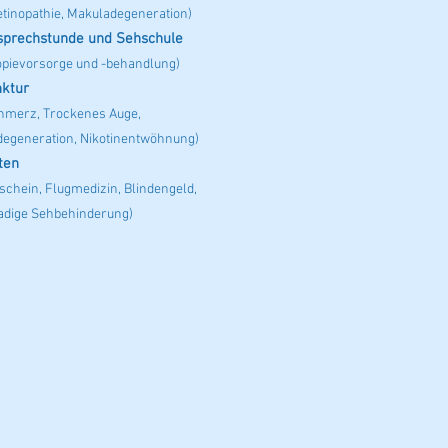
Retinopathie, Makuladegeneration)
sprechstunde und Sehschule
pievorsorge und -behandlung)
ktur
hmerz, Trockenes Auge,
egeneration, Nikotinentwöhnung)
ten
schein, Flugmedizin, Blindengeld,
dige Sehbehinderung)