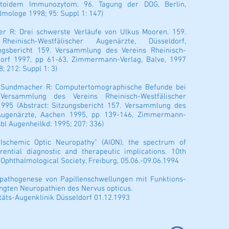
ytoidem Immunozytom. 96. Tagung der DOG, Berlin,
lmologe 1998; 95: Suppl 1: 147)
er R: Drei schwerste Verläufe von Ulkus Mooren. 159.
inisch-Westfälischer Augenärzte, Düsseldorf,
zungsbericht 159. Versammlung des Vereins Rheinisch-
dorf 1997, pp 61-63, Zimmermann-Verlag, Balve, 1997
 212: Suppl 1: 3)
, Sundmacher R: Computertomographische Befunde bei
ersammlung des Vereins Rheinisch-Westfälischer
1995 (Abstract: Sitzungsbericht 157. Versammlung des
 Augenärzte, Aachen 1995, pp 139-146, Zimmermann-
bl Augenheilkd: 1995; 207: 336)
 Ischemic Optic Neuropathy" (AION), the spectrum of
erential diagnostic and therapeutic implications. 10th
-Ophthalmological Society, Freiburg, 05.06.-09.06.1994
alpathogenese von Papillenschwellungen mit Funktions-
ingten Neuropathien des Nervus opticus.
täts-Augenklinik Düsseldorf 01.12.1993