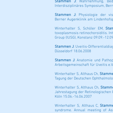
Stammen J
: Wahrnehmung, Bed
Interdisziplinäres Symposium, Ber
Stammen J
: Physiologie der vi
Berner Augenklinik am Lindenhofsp
Winterhalter S, Schöler EM,
Sta
toxoplasmosis retinochoroiditis. I
Group (IUSG), Konstanz 09.09.-12.0
Stammen J
: Uveitis-Differentiald
Düsseldorf 18.06.2008
Stammen J
: Anatomie und Pathop
Arbeitsgemeinschaft für Uveitis e.V
Winterhalter S, Althaus Ch,
Stamme
Tagung der Deutschen Ophthalmologi
Winterhalter S, Althaus Ch,
Stamm
Jahrestagung der Retinologischen G
Köln 15.06.-16.06.2007
Winterhalter S, Althaus C,
Stamme
syndrome. Annual meeting of Ass