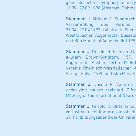
generalisiertem lympho-plasmoz
19.09.-22.09.1998 (Abstract: Ophtha
Stammen J
, Althaus C, Sundmach
Versammlung des Vereins Rhe
26.04.-27.04.1997 (Abstract: Sit
Westfälischer Augenärzte, Düssel
und Klin Monatsbl Augenheilkd 1998;
Stammen J
, Unsöld R, Greeven G
akutem Brown-Syndrom. 157. V
Augenärzte, Aachen, 06.05.-07.05.
Vereins Rheinisch-Westfälischer
Verlag, Balve, 1995 und Klin Monats
Stammen J
, Unsöld R: "Anterior
underlying causes revisited. Diff
Meeting of the International Neuro
Stammen J
, Unsöld R: Differenti
verlust bei nicht kompressionsbed
39. Fortbildungsabend der Universi