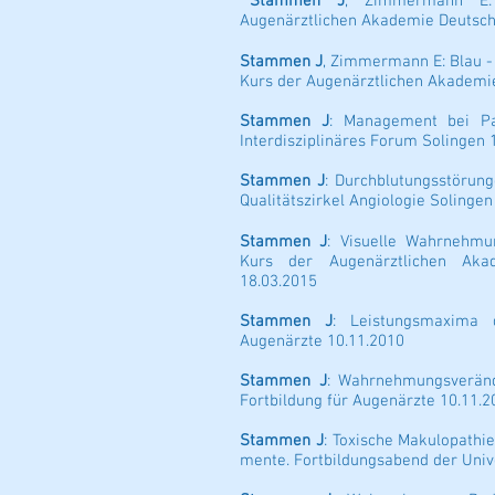
Stammen J
, Zimmermann E: 
Augenärztlichen Akademie Deutschl
Stammen J
, Zimmermann E: Blau - 
Kurs der Augenärztlichen Akademie
Stammen J
: Management bei Pa
Interdisziplinäres Forum Solingen 
Stammen J
: Durchblutungsstörung
Qualitätszirkel Angiologie Solingen
Stammen J
: Visuelle Wahrnehmu
Kurs der Augenärztlichen Akad
18.03.2015
Stammen J
: Leistungsmaxima d
Augenärzte 10.11.2010
Stammen J
: Wahrnehmungsveränd
Fortbildung für Augenärzte 10.11.2
Stammen J
: Toxische Makulopathi
mente. Fortbildungsabend der Univ