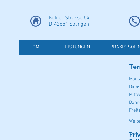
Kölner Strasse 54
D-42651 Solingen
HOME
LEISTUNGEN
PRAXIS SOLI
Ter
Mont
Dien
Mitt
Donn
Freit
Weit
Pri